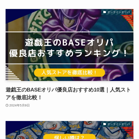
オンラインオリパ
遊戯王のBASEオリパ優良店おすすめ10選｜人気スト
アを徹底比較！
2024年5月9日
オンラインオリパ