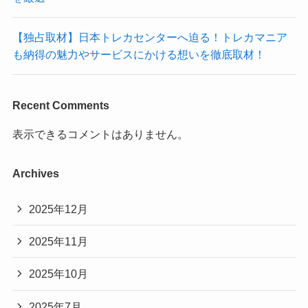
【独占取材】日本トレカセンターへ迫る！トレカマニア
も納得の魅力やサービスにかける想いを徹底取材！
Recent Comments
表示できるコメントはありません。
Archives
2025年12月
2025年11月
2025年10月
2025年7月