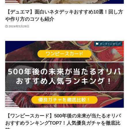
【デュエマ】面白いネタデッキおすすめ10選！回し方
や作り方のコツも紹介
2024年5月28日
オンラインオリパ
【ワンピースカード】500年後の未来が当たるオリパ
おすすめランキングTOP7！人気優良ガチャを徹底比