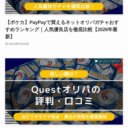
【ポケカ】PayPayで買えるネットオリパガチャおす
すめランキング｜人気優良店を徹底比較【2026年最
新】
2024年5月19日
オンラインオリパ