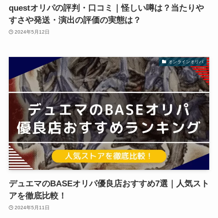
questオリパの評判・口コミ｜怪しい噂は？当たりや
すさや発送・演出の評価の実態は？
2024年5月12日
オンラインオリパ
デュエマのBASEオリパ優良店おすすめ7選｜人気スト
アを徹底比較！
2024年5月11日