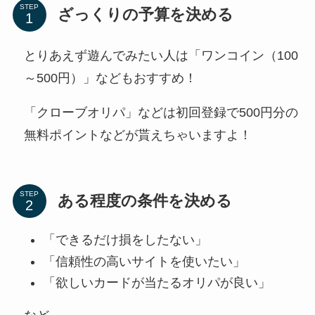
STEP
ざっくりの予算を決める
とりあえず遊んでみたい人は「ワンコイン（100
～500円）」などもおすすめ！
「クローブオリパ」などは初回登録で500円分の
無料ポイントなどが貰えちゃいますよ！
STEP
ある程度の条件を決める
「できるだけ損をしたない」
「信頼性の高いサイトを使いたい」
「欲しいカードが当たるオリパが良い」