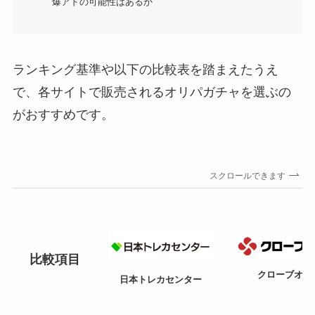
爆アドの可能性はあるか
ランキング基準や以下の比較表を踏まえたうえ
で、各サイトで販売されるオリパガチャを選ぶの
がおすすめです。
スクロールできます
比較項目
クローブオリ
日本トレカセンター