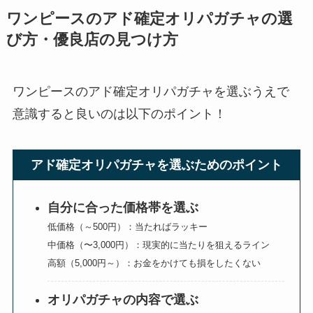
ワンピースのアド確定オリパガチャの選
び方・優良店の見つけ方
ワンピースのアド確定オリパガチャを選ぶうえで
意識すると良いのは以下のポイント！
アド確定オリパガチャを選ぶためのポイント
自分に合った価格帯を選ぶ
低価格（～500円）：当たればラッキー
中価格（〜3,000円）：現実的に当たりを狙えるライン
高額（5,000円～）：お金をかけても損をしたくない
オリパガチャの内容で選ぶ