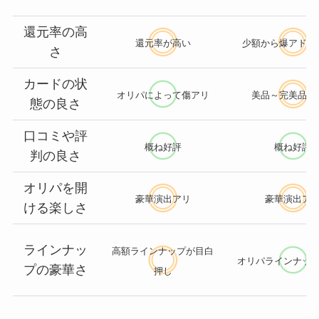
還元率の高
還元率が高い
少額から爆アドが
さ
カードの状
オリパによって傷アリ
美品～完美品レ
態の良さ
口コミや評
概ね好評
概ね好評
判の良さ
オリパを開
豪華演出アリ
豪華演出ア
ける楽しさ
ラインナッ
高額ラインナップが目白
オリパラインナッ
プの豪華さ
押し