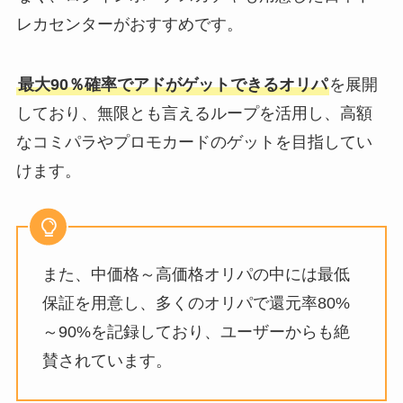
レカセンターがおすすめです。
最大90％確率でアドがゲットできるオリパ
を展開
しており、無限とも言えるループを活用し、高額
なコミパラやプロモカードのゲットを目指してい
けます。
また、中価格～高価格オリパの中には最低
保証を用意し、多くのオリパで還元率80%
～90%を記録しており、ユーザーからも絶
賛されています。