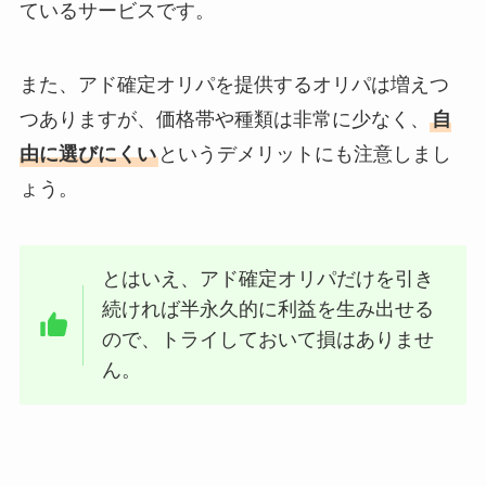
ているサービスです。
また、アド確定オリパを提供するオリパは増えつ
つありますが、価格帯や種類は非常に少なく、
自
由に選びにくい
というデメリットにも注意しまし
ょう。
とはいえ、アド確定オリパだけを引き
続ければ半永久的に利益を生み出せる
ので、トライしておいて損はありませ
ん。