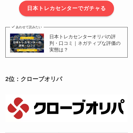
日本トレカセンターでガチャる
あわせて読みたい
日本トレカセンターオリパの評
判・口コミ｜ネガティブな評価の
実態は？
2位：クローブオリパ