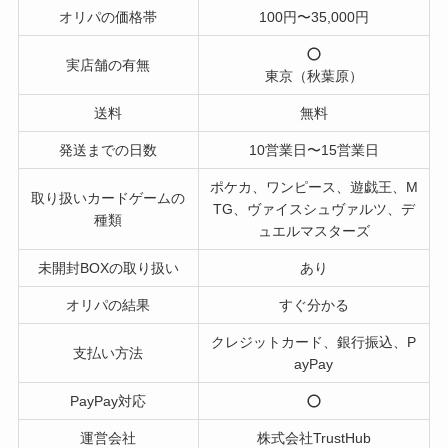
オリパの価格帯
100円〜35,000円
実店舗の有無
東京（秋葉原）
送料
無料
発送までの日数
10営業日〜15営業日
ポケカ、ワンピース、遊戯王、M
取り扱いカードゲームの
TG、ヴァイスシュヴァルツ、デ
種類
ュエルマスターズ
未開封BOXの取り扱い
あり
オリパの結果
すぐ分かる
クレジットカード、銀行振込、P
支払い方法
ayPay
PayPay対応
運営会社
株式会社TrustHub