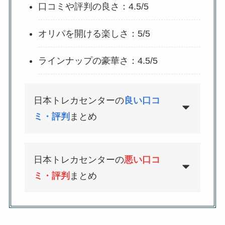
口コミや評判の良さ：4.5/5
オリパを開ける楽しさ：5/5
ラインナップの豪華さ：4.5/5
日本トレカセンターの
良い口コ
ミ・評判
まとめ
日本トレカセンターの
悪い口コ
ミ・評判
まとめ