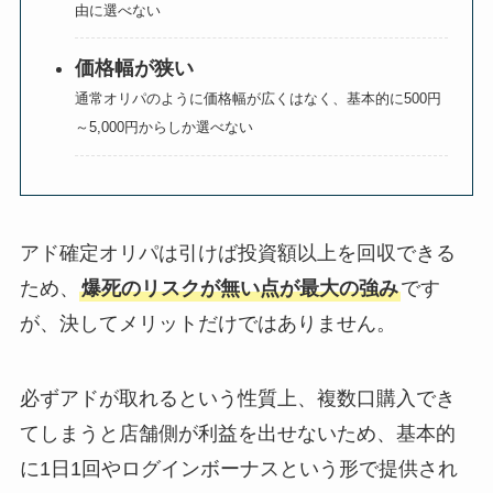
由に選べない
価格幅が狭い
通常オリパのように価格幅が広くはなく、基本的に500円
～5,000円からしか選べない
アド確定オリパは引けば投資額以上を回収できる
ため、
爆死のリスクが無い点が最大の強み
です
が、決してメリットだけではありません。
必ずアドが取れるという性質上、複数口購入でき
てしまうと店舗側が利益を出せないため、基本的
に1日1回やログインボーナスという形で提供され