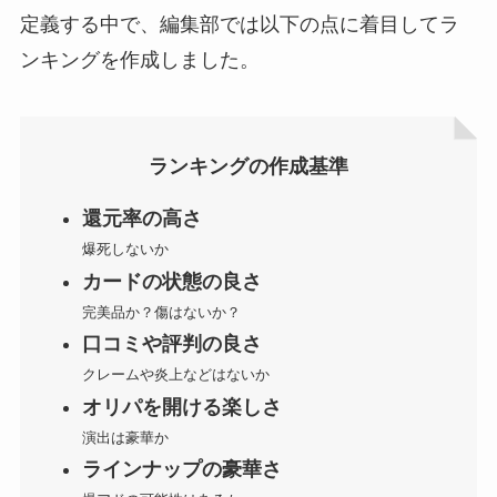
定義する中で、編集部では以下の点に着目してラ
ンキングを作成しました。
ランキングの作成基準
還元率の高さ
爆死しないか
カードの状態の良さ
完美品か？傷はないか？
口コミや評判の良さ
クレームや炎上などはないか
オリパを開ける楽しさ
演出は豪華か
ラインナップの豪華さ