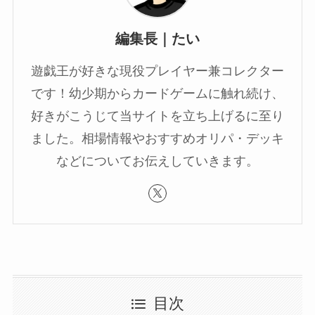
編集長｜たい
遊戯王が好きな現役プレイヤー兼コレクター
です！幼少期からカードゲームに触れ続け、
好きがこうじて当サイトを立ち上げるに至り
ました。相場情報やおすすめオリパ・デッキ
などについてお伝えしていきます。
目次