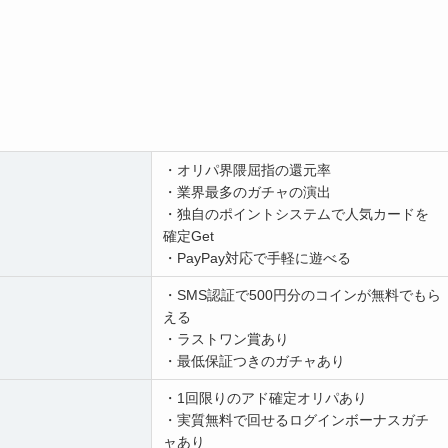
・オリパ界隈屈指の還元率
・業界最多のガチャの演出
・独自のポイントシステムで人気カードを
確定Get
・PayPay対応で手軽に遊べる
・SMS認証で500円分のコインが無料でもら
える
・ラストワン賞あり
・最低保証つきのガチャあり
・1回限りのアド確定オリパあり
・実質無料で回せるログインボーナスガチ
ャあり