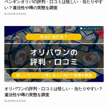
ペンギンオリパの評判・口コミは怪しい・当たりやす
い？違法性や噂の実態を調査
2025年12月18日
オンラインオリパ
オリパワンの評判・口コミは怪しい・当たりやすい？
違法性や噂の実態を調査
2025年11月15日