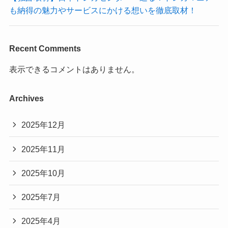
も納得の魅力やサービスにかける想いを徹底取材！
Recent Comments
表示できるコメントはありません。
Archives
2025年12月
2025年11月
2025年10月
2025年7月
2025年4月