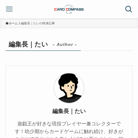
ホーム
編集長｜たいの執筆記事
編集長｜たい
– Author –
編集長｜たい
遊戯王が好きな現役プレイヤー兼コレクターで
す！幼少期からカードゲームに触れ続け、好きが