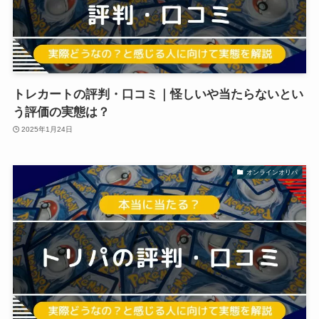
トレカートの評判・口コミ｜怪しいや当たらないとい
う評価の実態は？
2025年1月24日
オンラインオリパ