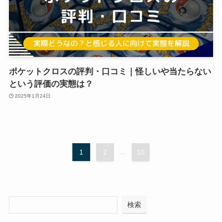
ポケットクロスの評判・口コミ｜怪しいや当たらない
という評価の実態は？
2025年1月24日
1
2
...
10
検索