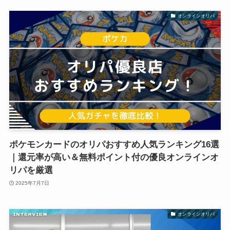
オンラインオリパ
ポケモンカードのオリパおすすめ人気ランキング16選
｜還元率が高い＆無料ポイント付の優良オンラインオ
リパを厳選
2025年7月7日
オンラインオリパ