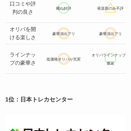
口コミや評
概ね好評
発送面のみ不評
判の良さ
オリパを開
豪華演出アリ
豪華演出アリ
ける楽しさ
ラインナッ
オリパラインナップが
低価格オリパが充実
プの豪華さ
豊富
1位：日本トレカセンター