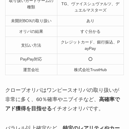
取り扱いカードゲームの
TG、ヴァイスシュヴァルツ、デ
種類
ュエルマスターズ
未開封BOXの取り扱い
あり
オリパの結果
すぐ分かる
クレジットカード、銀行振込、P
支払い方法
ayPay
PayPay対応
運営会社
株式会社TrustHub
クローブオリパはワンピースオリパの取り扱いが
非常に多く、60％確率やニブイチなど、
高確率で
アド獲得を目指せる
イチオシオリパです。
パラレル以上確定など、
特定のレアリティやカー