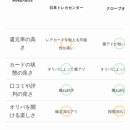
日本トレカセンター
クローブオリ
還元率の高
レアカードを狙える可能
微アドが狙いや
さ
性が高い
カードの状
オリパによって傷アリ
オリパによって
態の良さ
口コミや評
概ね好評
概ね好評
判の良さ
オリパを開
確定演出アリ
段階演出ア
ける楽しさ