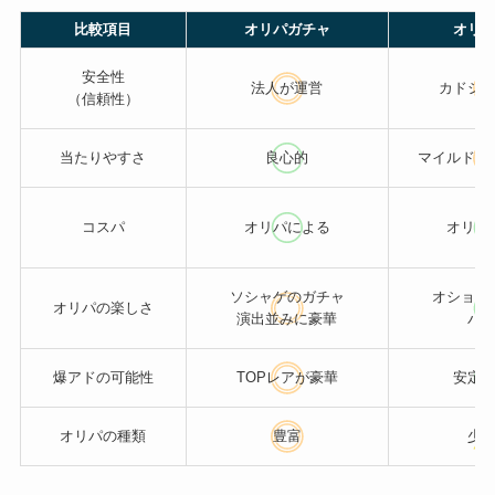
比較項目
オリパガチャ
オリ
安全性
法人が運営
カドシ
（信頼性）
当たりやすさ
良心的
マイルドな
コスパ
オリパによる
オリパ
ソシャゲのガチャ
オショッ
オリパの楽しさ
演出並みに豪華
パ
爆アドの可能性
TOPレアが豪華
安定
オリパの種類
豊富
少