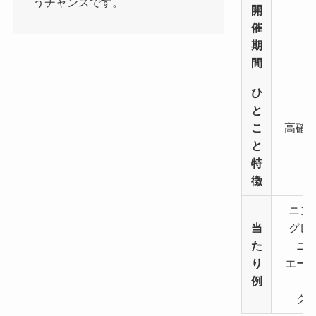
うチャンスです。
開
催
期
間
ひ
と
こ
高確率
と
特
徴
ニンフ
当
グレイ
た
ニン
り
エーフ
例
グレ