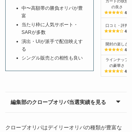
カードの状態
の良さ
中〜高額帯の勝負オリパが豊
4.5
富
当たり枠に人気サポート・
口コミ・評判
4.0
SARが多数
演出・UIが派手で配信映えす
開封の楽しさ
る
4.5
シングル販売との相性も良い
ラインナップ
の豪華さ
4.5
編集部のクローブオリパ当選実績を見る
クローブオリパはデイリーオリパの種類が豊富な