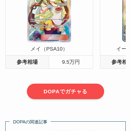
メイ（PSA10）
イーブ
参考相場
9.5万円
参考相
DOPAでガチャる
DOPAの関連記事