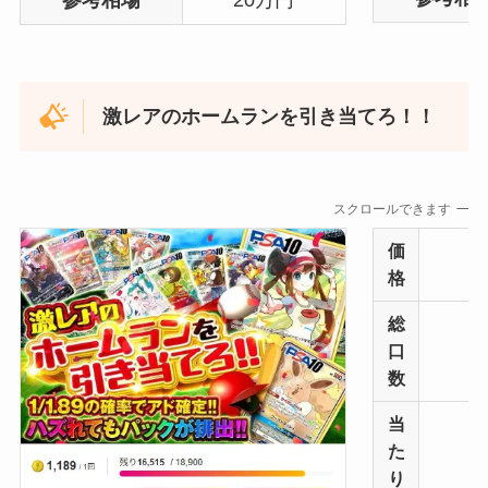
激レアのホームランを引き当てろ！！
スクロールできます
価
格
総
口
数
当
た
り