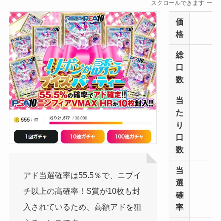
スクロールできます
価
格
総
口
数
当
た
り
口
数
当
アド当選確率は55.5％で、ニブイ
選
チ以上の高確率！S賞が10枚も封
確
入されているため、高額アドを狙
率