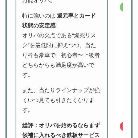
万能オリパ。
メリ
特に強いのは
還元率とカード
状態の安定感
。
オリパの欠点である“爆死リス
ク”を最低限に抑えつつ、当た
り枠も豪華で、初心者〜上級者
どちらからも満足度が高いで
す。
また、当たりラインナップが強
くいつ見ても引きたくなりま
す。
総評：オリパを始めるならまず
デメ
候補に入れるべき鉄板サービス