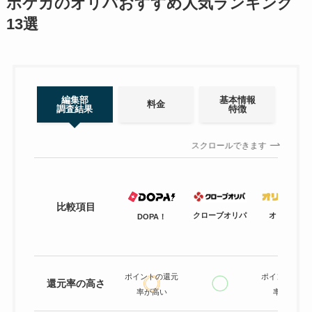
ポケカのオリパおすすめ人気ランキング
13選
編集部
基本情報
料金
調査結果
特徴
スクロールできます
比較項目
クローブオリパ
オリパワン
DOPA！
ポイントの還元
ポイントの還
還元率の高さ
率が高い
率が高い