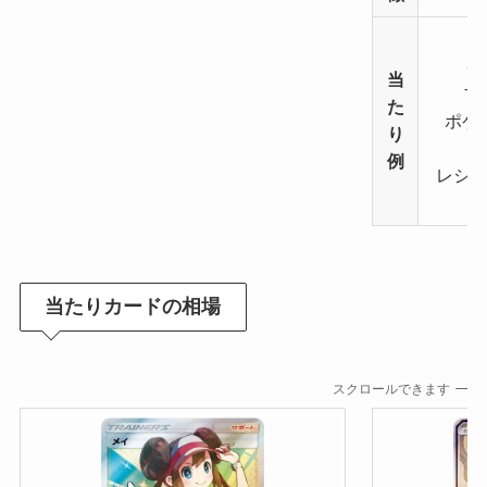
イ
当
ブ
た
ポケ
り
例
レシラ
当たりカードの相場
スクロールできます