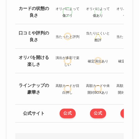
カードの状態の
オリパによって
オリパによって
オリパによっ
良さ
傷アリ
傷あり
傷あり
口コミや評判の
当たりにくいと
当たったと評判
当たったと評
良さ
酷評
オリパを開ける
演出が多彩で楽
確定演出あり
確定演出あり
楽しさ
しい
ラインナップの
高額カードが目
高額カードや未
高額カードや
豪華さ
白押し
開封BOXあり
開封BOXあり
公式サイト
公式
公式
公式