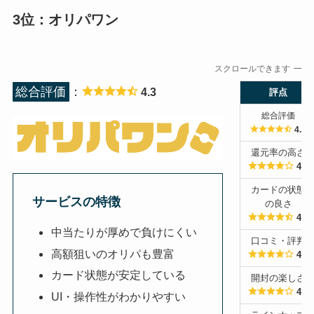
3位：オリパワン
スクロールできます
総合評価
：
4.3
評点
総合評価
4.3
還元率の高さ
4.0
カードの状態
サービスの特徴
の良さ
4.5
中当たりが厚めで負けにくい
口コミ・評判
高額狙いのオリパも豊富
4.0
カード状態が安定している
開封の楽しさ
4.0
UI・操作性がわかりやすい