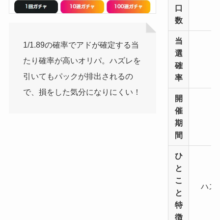
口
数
当
1/1.89の確率でアドが確定する当
選
たり確率が高いオリパ。ハズレを
確
引いてもパックが排出されるの
率
で、損をした気分になりにくい！
開
催
期
間
ひ
と
こ
ハズ
と
特
徴