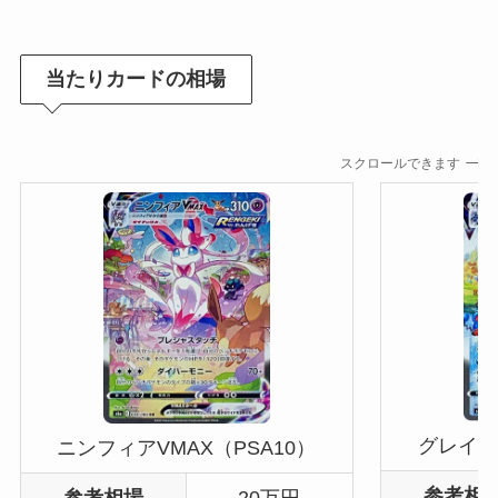
当たりカードの相場
スクロールできます
グレイシ
ニンフィアVMAX（PSA10）
参考相
参考相場
20万円