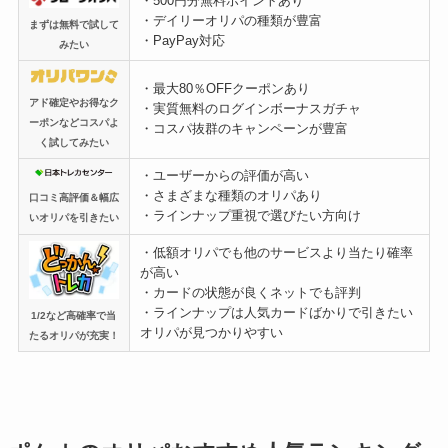
・500円分無料ポイントあり
・デイリーオリパの種類が豊富
まずは無料で試して
・PayPay対応
みたい
・最大80％OFFクーポンあり
アド確定やお得なク
・実質無料のログインボーナスガチャ
ーポンなどコスパよ
・コスパ抜群のキャンペーンが豊富
く試してみたい
・ユーザーからの評価が高い
・さまざまな種類のオリパあり
口コミ高評価＆幅広
・ラインナップ重視で選びたい方向け
いオリパを引きたい
・低額オリパでも他のサービスより当たり確率
が高い
・カードの状態が良くネットでも評判
・ラインナップは人気カードばかりで引きたい
1/2など高確率で当
オリパが見つかりやすい
たるオリパが充実！